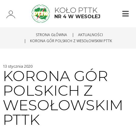
KOŁO PTTK
NR 4 W WESOŁEJ
STRONA GŁÓWNA
|
AKTUALNOŚCI
|
KORONA GÓR POLSKICH Z WESOŁOWSKIM PTTK
13 stycznia 2020
KORONA GÓR
POLSKICH Z
WESOŁOWSKIM
PTTK