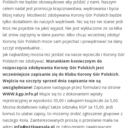
Polskich nie będzie obowiązkowe aby jeździć z nami. Naszym
celem nadal jest promocja krajoznawstwa, wędrowania i bycia
bliżej natury. Możliwość zdobywania Korony Gór Polskich będzie
tylko dodatkiem do naszych wędrówek. Nic się też nie stanie jeśli
ktoś nie pojedzie na jakiś wyjazd. Nie jest wykluczone że za kilka
lat znów zajrzymy w dane pasmo. Albo chcąc wcześniej zdobyć
Koronę Gór Polskich może sam pojechać i powędrować na dany
szczyt indywidualnie…
Jak najbardziej można też jeździć na nasze wycieczki i Korony Gór
Polskich nie zdobywać.
Warunkiem koniecznym do
rozpoczęcia zdobywania Korony Gór Polskich jest
wcześniejsze zapisanie się do Klubu Korony Gór Polskich.
Wejścia na szczyty sprzed dnia zapisania nie są
uwzględniane!
Zapisanie następuje przez formularz na stronie
WWW.kgp.info.pl
Wiąże się to z dokonaniem wpłaty
rejestracyjnej w wysokości 35,00 i zakupem książeczki za 5,00.
Można dodatkowo nabyć także odznakę KGP za 15,00. Jeśli
komuś to ułatwi zapisy, to możemy zrobić zgłoszenie grupowe z
naszego Koła. Zainteresowanych proszę o przesłanie maila na
adres
info@pttkwesola.pl
ze zgłoszeniem zawierającym: