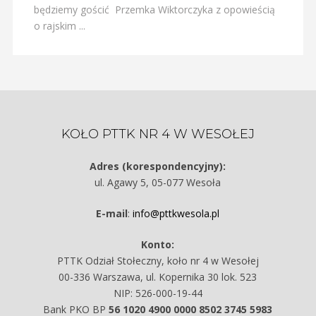
będziemy gościć Przemka Wiktorczyka z opowieścią
o rajskim ...
KOŁO PTTK NR 4 W WESOŁEJ
Adres (korespondencyjny):
ul. Agawy 5, 05-077 Wesoła
E-mail
:
info@pttkwesola.pl
Konto:
PTTK Odział Stołeczny, koło nr 4 w Wesołej
00-336 Warszawa, ul. Kopernika 30 lok. 523
NIP: 526-000-19-44
Bank PKO BP
56 1020 4900 0000 8502 3745 5983