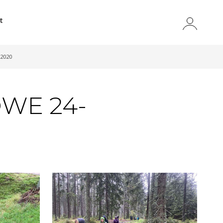
t
.2020
OWE 24-