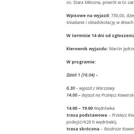
os. Stara Miłosna, powrót w to sa
Wpisowe na wyjazd
:
730,00, dzie
śniadanie i obiadokolację w dniach
W terminie 14 dni od zgłosze
Kierownik wyjazdu:
Marcin Jędrze
W programie:
Dzień 1 (
16
.04) –
6.30
– wyjazd z Warszawy
14.00
–
dojazd
na Przełęcz Kowarsk
14.00 – 19.00
Wędrówka
trasa podstawowa
–
Przełęcz K
podejść/4:20 h wędrówki),
trasa skrócona
–
Rozdroże Kowar