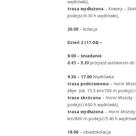
wędrówki),
trasa wydłużona
–
Kowary
–
Skal
podejść/6:30 h wędrówki),
20.00
– kolacja
Dzień 2 (17.04) –
8.00 – śniadanie
8.45
– 9.30
przejazd autokarem do 
9.30 – 17.00
Wędrówka
trasa podstawowa
–
Horni Mise
Młyn
(ok. 15,5 km/700 m podejść/4
trasa skrócona
–
Horni Misecky
–
podejść/4:00 h wędrówki),
trasa wydłużona
–
Horni Misecky
km/800 m podejść/5:40 h wędrówki
18.00
– obiadokolacja