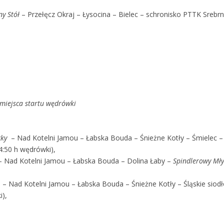
ny Stół
– Przełęcz Okraj – Łysocina – Bielec – schronisko PTTK Srebr
miejsca startu wędrówki
cky
– Nad Kotelni Jamou – Łabska Bouda – Śnieżne Kotły – Śmielec
:50 h wędrówki),
 Nad Kotelni Jamou – Łabska Bouda – Dolina Łaby –
S
pindlerowy Mł
– Nad Kotelni Jamou – Łabska Bouda – Śnieżne Kotły – Śląskie siod
),