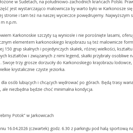
ożone w Sudetach, na południowo-zachodnich krańcach Polski. Prawi
 część jest wystarczająco malownicza by warto było w Karkonosze się
ej stronie i tam też na naszej wycieczce powędrujemy. Najwyższym 
 m n.p.m.
wiem Karkonoskie szczyty są wyniosłe i nie porośnięte lasami, oferu
ycznym elementem karkonoskiego krajobrazu są też malownicze formy
 150 grup skalnych i pojedynczych skałek, różnej wielkości, kształtu
znych kształtów i związanych z nimi legend, skałki przybrały osobliwe 
 Swoje trzy grosze dorzuciły do Karkonoskiego krajobrazu lodowce,
elkie krystalicznie czyste jeziorka.
 dla osób lubiących i chcących wędrować po górach. Będą trasy wa
, ale niezbędna będzie choć minimalna kondycja.
ebrny Potok” w Jarkowicach
niu 16.04.2026 (czwartek) godz. 6.30 z parkingu pod halą sportową n