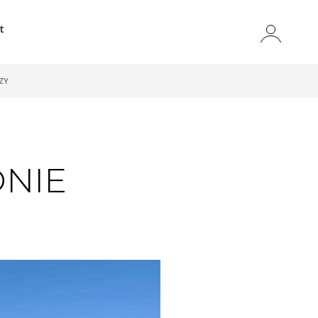
t
ZY
ONIE