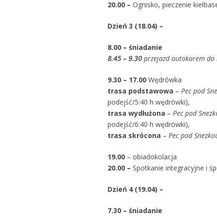
20.00 –
Ognisko, pieczenie kiełba
Dzień 3 (18.04) –
8.00 – śniadanie
8
.
45
– 9.30
przejazd autokarem do 
9.30 – 17.00
Wędrówka
trasa podstawowa
–
Pec pod Sn
podejść/5:40 h wędrówki),
trasa wydłużona
–
Pec pod Snezk
podejść/6:40 h wędrówki),
trasa skrócona
–
Pec pod Snezko
19.00
– obiadokolacja
20.00 –
Spotkanie integracyjne i ś
Dzień 4 (19.04) –
7.30 – śniadanie