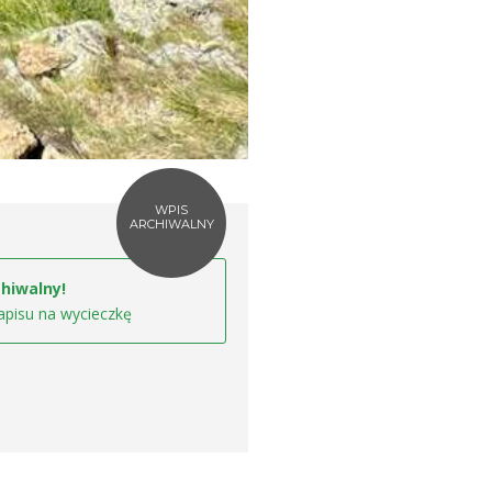
WPIS
ARCHIWALNY
hiwalny!
apisu na wycieczkę