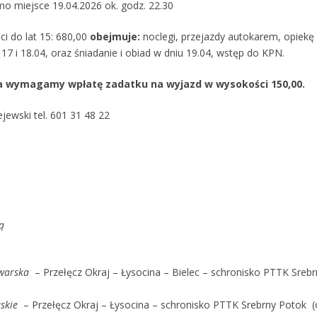
mo miejsce 19.04.2026 ok. godz. 22.30
ci do lat 15: 680,00
obejmuje:
noclegi, przejazdy autokarem, opiekę p
 17 i 18.04, oraz śniadanie i obiad w dniu 19.04, wstęp do KPN.
nia wymagamy wpłatę zadatku
na wyjazd w wysokości 150,00.
jewski tel. 601 31 48 22
ą
owarska
– Przełęcz Okraj – Łysocina – Bielec – schronisko PTTK Sreb
skie
– Przełęcz Okraj – Łysocina – schronisko PTTK Srebrny Potok (