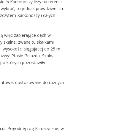
e ¾ Karkonoszy leży na terenie
 wybrać, to jednak prawdziwe ich
szczytem Karkonoszy i całych
ją więc zapierające dech w
 skalne, zwane tu skałkami.
 i wysokości sięgającej do 25 m
nazwy: Ptasie Gniazda, Skalna
 po których pozostawiły
riantowe, dostosowane do różnych
a ul. Pogodnej róg Klimatycznej w