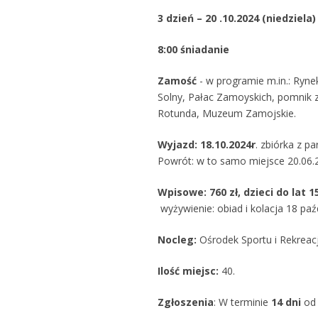
3 dzień – 20 .10.2024 (niedziela)
8:00 śniadanie
Zamość
- w programie m.in.: Ryne
Solny, Pałac Zamoyskich, pomnik z
Rotunda, Muzeum Zamojskie.
Wyjazd: 18.10.2024r
. zbiórka z p
Powrót: w to samo miejsce 20.06.20
Wpisowe: 760 zł, dzieci do lat 15
wyżywienie: obiad i kolacja 18 paźd
Nocleg:
Ośrodek Sportu i Rekreac
Ilość miejsc:
40.
Zgłoszenia
: W terminie
14 dni
od 