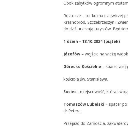
Obok zabytków ogromnym atutem Z
Roztocze - to kraina dziewiczej pr
Krasnobród, Szczebrzeszyn i Zwierz
do dziś urzekają turystów. Będzi
1 dzień - 18.10.2024 (piątek)
Józefów
– wejście na wieżę wido
Górecko Kościelne
– spacer alej
kościoła św. Stanisława.
Susiec
– miejscowość, która swoj
Tomaszów Lubelski
– spacer po
dr Petera.
Przejazd do Zamościa, zakwaterow