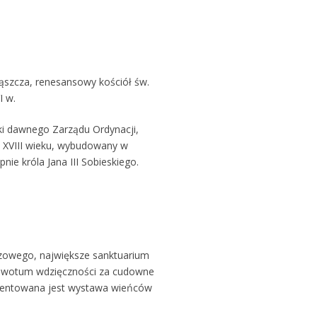
rząszcza, renesansowy kościół św.
I w.
i dawnego Zarządu Ordynacji,
 XVIII wieku, wybudowany w
nie króla Jana III Sobieskiego.
azowego, największe sanktuarium
ko wotum wdzięczności za cudowne
ezentowana jest wystawa wieńców