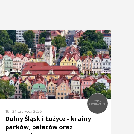
WPIS
ARCHIWALNY
19 - 21 czerwca 2026
Dolny Śląsk i Łużyce - krainy
parków, pałaców oraz