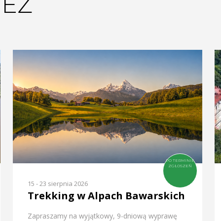
EŻ
PO TERMINIE
ZGŁOSZEŃ
15 - 23 sierpnia 2026
Trekking w Alpach Bawarskich
Zapraszamy na wyjątkowy, 9-dniową wyprawę