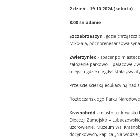
2 dzień - 19.10.2024 (sobota)
8:00 śniadanie
Szczebrzeszyn
„gdzie chrząszcz b
Mikołaja, późnorenesansowa synag
Zwierzyniec
- spacer po miastecz
założenie parkowo – pałacowe Zwi
miejscu gdzie niegdyś stała „świąty
Przejście ścieżką edukacyjną nad
Roztoczańskiego Parku Narodowego
Krasnobród
- miasto uzdrowisko 
Diecezji Zamojsko – Lubaczowskie
uzdrowienie, Muzeum Wsi Krasnob
dożynkowych, kaplica „Na wodzie”,