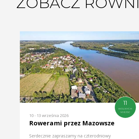
ZOBACZ RÓWNI
11
WOLNYCH
MIEJSC
10 - 13 września 2026
Rowerami przez Mazowsze
Serdecznie zapraszamy na czterodniowy