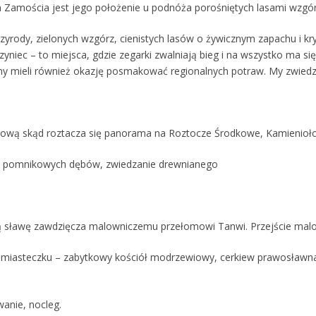
amościa jest jego położenie u podnóża porośniętych lasami wzgór
zyrody, zielonych wzgórz, cienistych lasów o żywicznym zapachu i kr
yniec – to miejsca, gdzie zegarki zwalniają bieg i na wszystko ma się
emy mieli również okazję posmakować regionalnych potraw. My zwiedz
kową skąd roztacza się panorama na Roztocze Środkowe, Kamieniołom
ą pomnikowych dębów, zwiedzanie drewnianego
ą sławę zawdzięcza malowniczemu przełomowi Tanwi. Przejście mal
 miasteczku – zabytkowy kościół modrzewiowy, cerkiew prawosławna 
anie, nocleg.