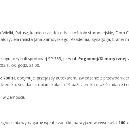
k Wielki, Ratusz, kamieniczki, Katedra i kościoły staromiejskie, Dom
ałożyciela miasta Jana Zamoyskiego, Akademia, Synagoga, bramy miejs
arkingu przy hali sportowej SP 385, przy
ul. Pogodnej/Klimatycznej
w
24r. ok. godz. 21:00.
: 700 zł,
obejmuje: przejazdy autokarem, zwiedzanie z przewodniki
ziernika, śniadanie, obiad i kolacja 19 października oraz śniadanie i o
ji w Zamościu
zgłoszenia wymagamy wpłatę zadatku na wyjazd w wysokości
160 z