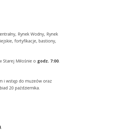
 Centralny, Rynek Wodny, Rynek
kie, fortyfikacje, bastiony,
 Starej Miłośnie o
godz. 7:00
.
em i wstęp do muzeów oraz
biad 20 października.
ł
.