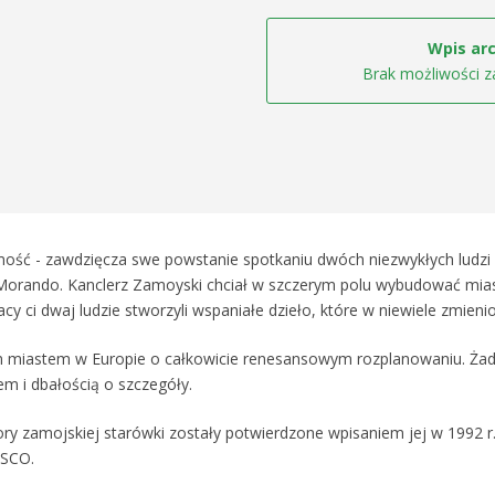
Wpis arc
Brak możliwości z
ść - zawdzięcza swe powstanie spotkaniu dwóch niezwykłych ludzi 
rando. Kanclerz Zamoyski chciał w szczerym polu wybudować miast
acy ci dwaj ludzie stworzyli wspaniałe dzieło, które w niewiele zmieni
 miastem w Europie o całkowicie renesansowym rozplanowaniu. Żadn
m i dbałością o szczegóły.
y zamojskiej starówki zostały potwierdzone wpisaniem jej w 1992 r
ESCO.