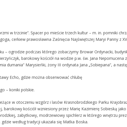
rzmi w trzcinie”. Spacer po mieście trzech kultur – m. in. pomniki ch
oga, cerkiew prawosławna Zaśnięcia Najświętszej Maryi Panny z XV
ku – ogrodzie podczas którego zobaczymy Browar Ordynacki, budynk
erzyńczyk, barokowy kościół na wodzie p.w. św. Jana Nepomucena z
nia dumania” Marysieńki, żony III ordynata Jana „Sobiepana”, a następ
 stawy Echo, gdzie można obserwować chlubę
 – koniki polskie.
leżące w otoczeniu wzgórz i lasów Krasnobrodzkiego Parku Krajobr
j, barokowy kościół wzniesiony przez Marię Kazimierę Sobieską ja
rodzkiej, zabytkowy, modrzewiowy spichlerz w którego wnętrzu pr
 gdzie według tradycji ukazała się Matka Boska.