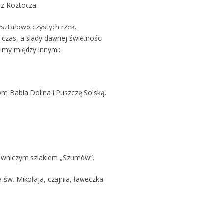
z Roztocza.
yształowo czystych rzek.
 czas, a ślady dawnej świetności
imy między innymi:
 Babia Dolina i Puszczę Solską.
owniczym szlakiem „Szumów”.
św. Mikołaja, czajnia, ławeczka